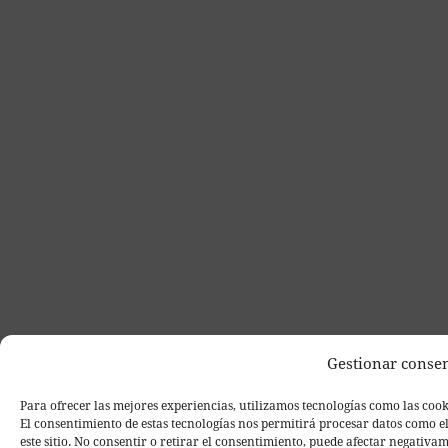
Gestionar conse
Para ofrecer las mejores experiencias, utilizamos tecnologías como las cook
El consentimiento de estas tecnologías nos permitirá procesar datos como e
este sitio. No consentir o retirar el consentimiento, puede afectar negativam