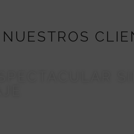
 NUESTROS CLIE
SPECTACULAR S
AJE
 en Depilgood y el cambio fue increíble. Me dejaron un
larme cada día. Elegí el efecto natural y quedó perfect
 y el resultado me duró varias semanas. ¡Volveré sin dud