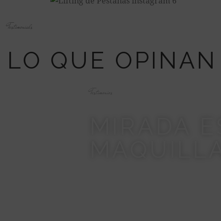
Testimonials
LO QUE OPINAN
Testimonios
MIRADA E
MAQUILL
“Me puse extensiones de pestañas
elegante, sin necesidad de maquil
muy delicada, no sentí molestias