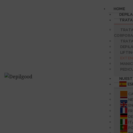
HOME
DEPILA
TRATA
TRAT
CORPORA
TRATA
DEPIL
LIFTI
EXTEN
MANI
PEDIC
NUEST
ES
C
N
EN
F
D
IT
P