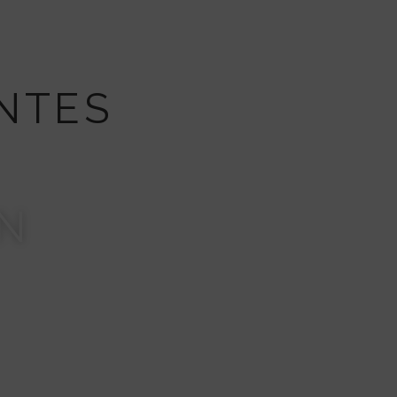
NTES
IN
a mirada súper expresiva y
o, nada exagerado. La técnica fue
a!” – Jimena Paretto