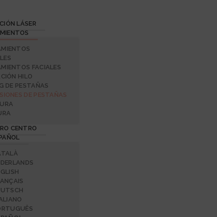
CIÓN LÁSER
MIENTOS
AMIENTOS
LES
MIENTOS FACIALES
ACIÓN HILO
NG DE PESTAÑAS
SIONES DE PESTAÑAS
CURA
URA
RO CENTRO
PAÑOL
ATALÀ
EDERLANDS
GLISH
RANÇAIS
EUTSCH
ALIANO
ORTUGUÊS