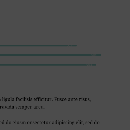
80%
90%
88%
igula facilisis efficitur. Fusce ante risus,
gravida semper arcu.
sed do eiusm onsectetur adipiscing elit, sed do