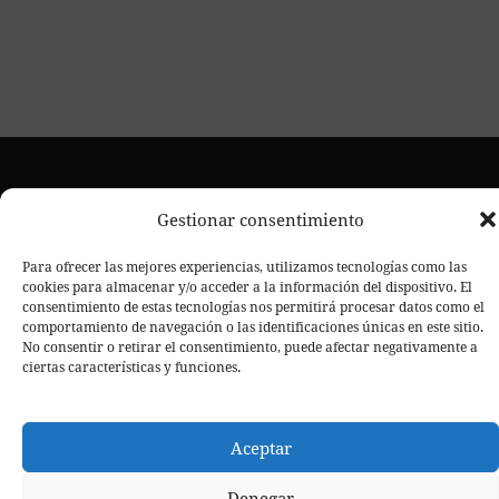
Gestionar consentimiento
Financiado por la Unión Europea-NextGenerationEU y el
Para ofrecer las mejores experiencias, utilizamos tecnologías como las
cookies para almacenar y/o acceder a la información del dispositivo. El
Plan de recuperación, transformación y resiliencia.
consentimiento de estas tecnologías nos permitirá procesar datos como el
2025 – Todos los derechos reservados. Centro de estética
comportamiento de navegación o las identificaciones únicas en este sitio.
No consentir o retirar el consentimiento, puede afectar negativamente a
Don Galeón – Agencia de
avanzada en Móstoles. Creado por
ciertas características y funciones.
Diseño Web
Aceptar
Denegar