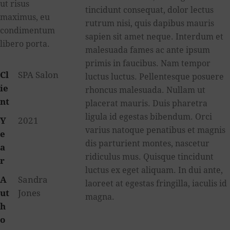
ut risus
tincidunt consequat, dolor lectus
maximus, eu
rutrum nisi, quis dapibus mauris
condimentum
sapien sit amet neque. Interdum et
libero porta.
malesuada fames ac ante ipsum
primis in faucibus. Nam tempor
Cl
SPA Salon
luctus luctus. Pellentesque posuere
ie
rhoncus malesuada. Nullam ut
nt
placerat mauris. Duis pharetra
ligula id egestas bibendum. Orci
Y
2021
varius natoque penatibus et magnis
e
dis parturient montes, nascetur
a
ridiculus mus. Quisque tincidunt
r
luctus ex eget aliquam. In dui ante,
A
Sandra
laoreet at egestas fringilla, iaculis id
ut
Jones
magna.
h
o