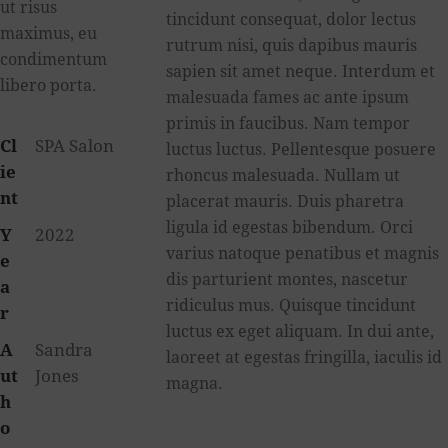
ut risus
tincidunt consequat, dolor lectus
maximus, eu
rutrum nisi, quis dapibus mauris
condimentum
sapien sit amet neque. Interdum et
libero porta.
malesuada fames ac ante ipsum
primis in faucibus. Nam tempor
Cl
SPA Salon
luctus luctus. Pellentesque posuere
ie
rhoncus malesuada. Nullam ut
nt
placerat mauris. Duis pharetra
ligula id egestas bibendum. Orci
Y
2022
varius natoque penatibus et magnis
e
dis parturient montes, nascetur
a
ridiculus mus. Quisque tincidunt
r
luctus ex eget aliquam. In dui ante,
A
Sandra
laoreet at egestas fringilla, iaculis id
ut
Jones
magna.
h
o