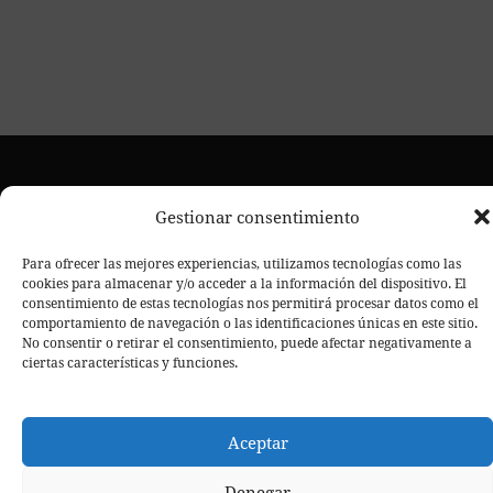
Gestionar consentimiento
Financiado por la Unión Europea-NextGenerationEU y el
Para ofrecer las mejores experiencias, utilizamos tecnologías como las
cookies para almacenar y/o acceder a la información del dispositivo. El
Plan de recuperación, transformación y resiliencia.
consentimiento de estas tecnologías nos permitirá procesar datos como el
2025 – Todos los derechos reservados. Centro de estética
comportamiento de navegación o las identificaciones únicas en este sitio.
No consentir o retirar el consentimiento, puede afectar negativamente a
Don Galeón – Agencia de
avanzada en Móstoles. Creado por
ciertas características y funciones.
Diseño Web
Aceptar
Denegar