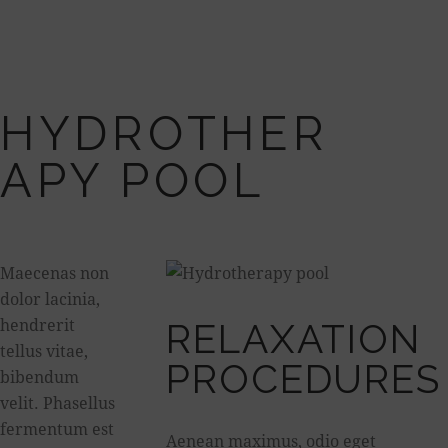
HYDROTHER
APY POOL
Maecenas non
dolor lacinia,
hendrerit
RELAXATION
tellus vitae,
PROCEDURES
bibendum
velit. Phasellus
fermentum est
Aenean maximus, odio eget