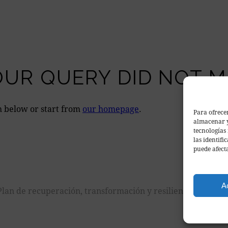
OUR QUERY DID NOT 
h below or start from
our homepage
.
Para ofrece
almacenar y
tecnologías
las identifi
puede afecta
A
lan de recuperación, transformación y resiliencia.
Don Galeón – Agencia de Diseño
da en Móstoles. Creado por