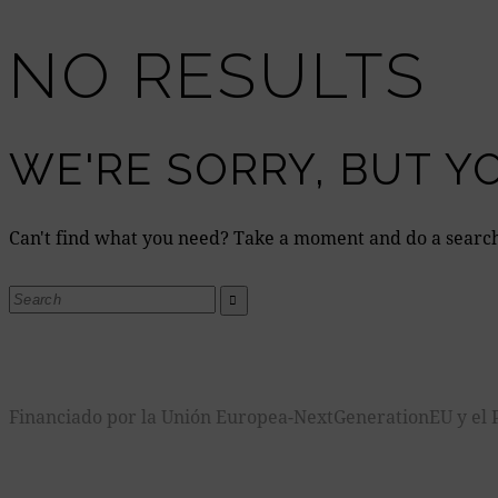
NO RESULTS
WE'RE SORRY, BUT Y
Can't find what you need? Take a moment and do a searc
Financiado por la Unión Europea-NextGenerationEU y el P
2025 – Todos los derechos reservados. Centro de estética avanza